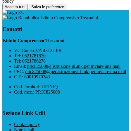
policy.
Accetta tutti
Salva le preferenze
Istituto Comprensivo Toscanini
Contatti
Istituto Comprensivo Toscanini
Via Cuneo 3/A 43122 PR
Tel:
0521781870
Tel:
0521786278
Email:
pric825008@istruzione.it
Link per inviare una mail
PEC:
pric825008@pec.istruzione.it
Link per inviare una mail
C.F.: 80010970343
Cod. fornitori: UFJNIQ
Cod. mec.: PRIC825008
Sezione Link Utili
Cookie policy
Note legali