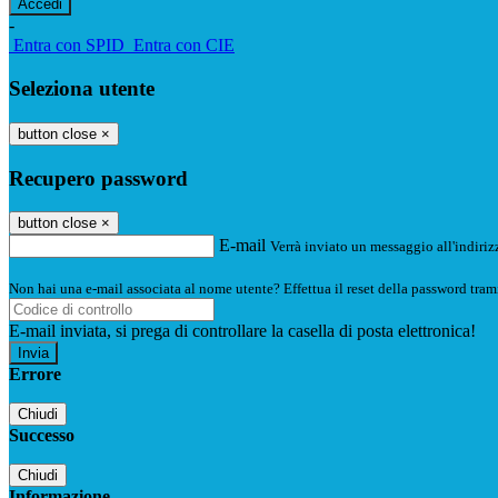
-
Entra con SPID
Entra con CIE
Seleziona utente
button close
×
Recupero password
button close
×
E-mail
Verrà inviato un messaggio all'indirizz
Non hai una e-mail associata al nome utente? Effettua il reset della password tram
E-mail inviata, si prega di controllare la casella di posta elettronica!
Errore
Chiudi
Successo
Chiudi
Informazione