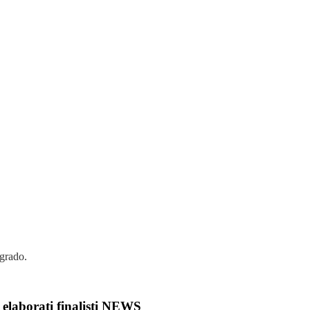
 grado.
elaborati finalisti
NEWS