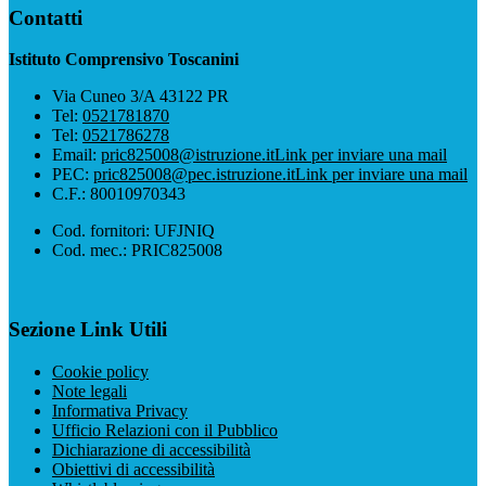
Contatti
Istituto Comprensivo Toscanini
Via Cuneo 3/A 43122 PR
Tel:
0521781870
Tel:
0521786278
Email:
pric825008@istruzione.it
Link per inviare una mail
PEC:
pric825008@pec.istruzione.it
Link per inviare una mail
C.F.: 80010970343
Cod. fornitori: UFJNIQ
Cod. mec.: PRIC825008
Sezione Link Utili
Cookie policy
Note legali
Informativa Privacy
Ufficio Relazioni con il Pubblico
Dichiarazione di accessibilità
Obiettivi di accessibilità