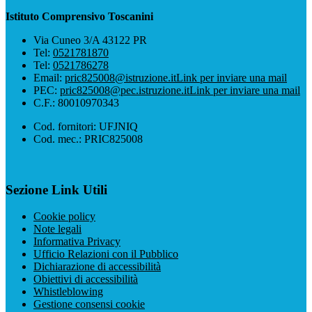
Istituto Comprensivo Toscanini
Via Cuneo 3/A 43122 PR
Tel:
0521781870
Tel:
0521786278
Email:
pric825008@istruzione.it
Link per inviare una mail
PEC:
pric825008@pec.istruzione.it
Link per inviare una mail
C.F.: 80010970343
Cod. fornitori: UFJNIQ
Cod. mec.: PRIC825008
Sezione Link Utili
Cookie policy
Note legali
Informativa Privacy
Ufficio Relazioni con il Pubblico
Dichiarazione di accessibilità
Obiettivi di accessibilità
Whistleblowing
Gestione consensi cookie