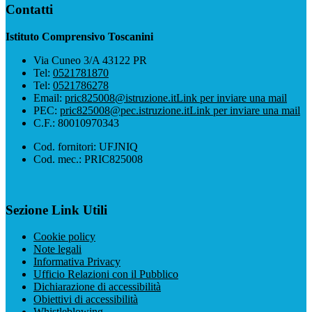
Contatti
Istituto Comprensivo Toscanini
Via Cuneo 3/A 43122 PR
Tel:
0521781870
Tel:
0521786278
Email:
pric825008@istruzione.it
Link per inviare una mail
PEC:
pric825008@pec.istruzione.it
Link per inviare una mail
C.F.: 80010970343
Cod. fornitori: UFJNIQ
Cod. mec.: PRIC825008
Sezione Link Utili
Cookie policy
Note legali
Informativa Privacy
Ufficio Relazioni con il Pubblico
Dichiarazione di accessibilità
Obiettivi di accessibilità
Whistleblowing