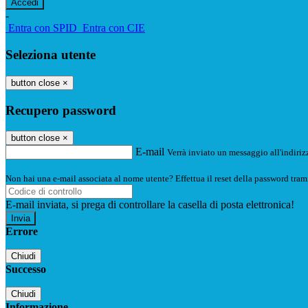
-
Entra con SPID
Entra con CIE
Seleziona utente
button close
×
Recupero password
button close
×
E-mail
Verrà inviato un messaggio all'indirizz
Non hai una e-mail associata al nome utente? Effettua il reset della password tram
E-mail inviata, si prega di controllare la casella di posta elettronica!
Errore
Chiudi
Successo
Chiudi
Informazione