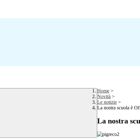
Home
>
Novità
>
Le notizie
>
La nostra scuola è Of
La nostra scu