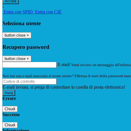
-
Entra con SPID
Entra con CIE
Seleziona utente
button close
×
Recupero password
button close
×
E-mail
Verrà inviato un messaggio all'indirizz
Non hai una e-mail associata al nome utente? Effettua il reset della password tram
E-mail inviata, si prega di controllare la casella di posta elettronica!
Errore
Chiudi
Successo
Chiudi
Informazione