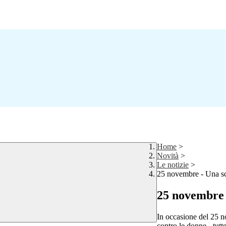
Home
>
Novità
>
Le notizie
>
25 novembre - Una scu
25 novembre -
In occasione del 25 n
contro le donne - tut