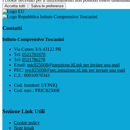
I cookie necessari per il funzionamento non possono essere disabilitati.
Accetta tutti
Salva le preferenze
Istituto Comprensivo Toscanini
Contatti
Istituto Comprensivo Toscanini
Via Cuneo 3/A 43122 PR
Tel:
0521781870
Tel:
0521786278
Email:
pric825008@istruzione.it
Link per inviare una mail
PEC:
pric825008@pec.istruzione.it
Link per inviare una mail
C.F.: 80010970343
Cod. fornitori: UFJNIQ
Cod. mec.: PRIC825008
Sezione Link Utili
Cookie policy
Note legali