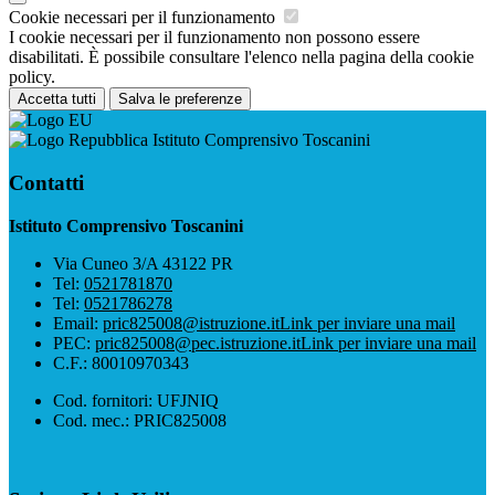
Cookie necessari per il funzionamento
I cookie necessari per il funzionamento non possono essere
disabilitati. È possibile consultare l'elenco nella pagina della cookie
policy.
Accetta tutti
Salva le preferenze
Istituto Comprensivo Toscanini
Contatti
Istituto Comprensivo Toscanini
Via Cuneo 3/A 43122 PR
Tel:
0521781870
Tel:
0521786278
Email:
pric825008@istruzione.it
Link per inviare una mail
PEC:
pric825008@pec.istruzione.it
Link per inviare una mail
C.F.: 80010970343
Cod. fornitori: UFJNIQ
Cod. mec.: PRIC825008