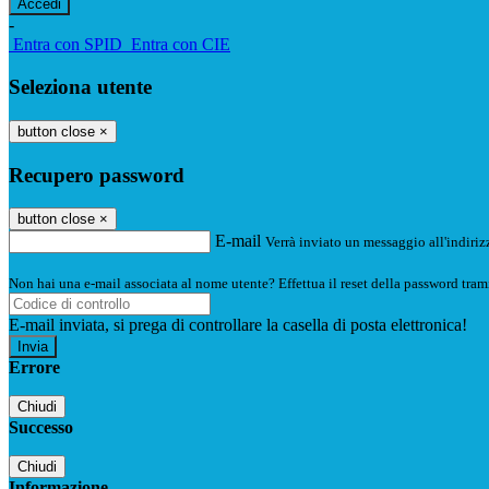
-
Entra con SPID
Entra con CIE
Seleziona utente
button close
×
Recupero password
button close
×
E-mail
Verrà inviato un messaggio all'indirizz
Non hai una e-mail associata al nome utente? Effettua il reset della password tram
E-mail inviata, si prega di controllare la casella di posta elettronica!
Errore
Chiudi
Successo
Chiudi
Informazione