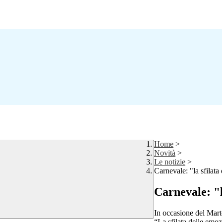
Home
>
Novità
>
Le notizie
>
Carnevale: "la sfilata
Carnevale: "l
In occasione del Mart
“La sfilata delle emo