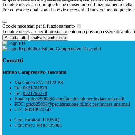
I cookie necessari sono quelli che consentono il funzionamento della pi
Per conoscere quali sono i cookie necessari al funzionamento potete v
Cookie necessari per il funzionamento
I cookie necessari per il funzionamento non possono essere disabilitati.
Accetta tutti
Salva le preferenze
Istituto Comprensivo Toscanini
Contatti
Istituto Comprensivo Toscanini
Via Cuneo 3/A 43122 PR
Tel:
0521781870
Tel:
0521786278
Email:
pric825008@istruzione.it
Link per inviare una mail
PEC:
pric825008@pec.istruzione.it
Link per inviare una mail
C.F.: 80010970343
Cod. fornitori: UFJNIQ
Cod. mec.: PRIC825008