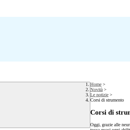
Home
>
Novità
>
Le notizie
>
Corsi di strumento
Corsi di str
Oggi, grazie alle neu
tocca quasi ogni abili