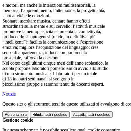
e motori, ma anche le interazioni multisensoriali, la
memoria, l’apprendimento, l’attenzione, la progettualità,
la creatività e le emozioni.
Suonare, ascoltare musica, cantare hanno effetti
straordinari sulla mente e sul cervello; l’attività musicale
promuove la neuroplasticità e aumenta la connettività,
producendo sinaptogenesi (rende, in definitiva, più
“intelligenti”); facilita la comunicazione e l’espressione
emotiva; migliora l’acquisizione del linguaggio; crea
senso di appartenenza, induce comportamento
prosociale, rafforza la coesione.
Nel corso degli ultimi cinque mesi dell’anno scolastico, la
scuola propone laboratori pomeridiani di avvio allo studio
di uno strumento musicale. I laboratori per un totale
di 18 incontri settimanali si svolgono in
piccolissimo gruppo e saranno tenuti da docenti esperti.
Notizie
Questo sito o gli strumenti terzi da questo utilizzati si avvalgono di coo
Personalizza
Rifiuta tutti
i cookies
Accetta tutti
i cookies
Gestione cookie
In questa schermata è possibile scegliere quali cookie consentire.