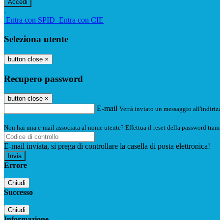
-
Entra con SPID
Entra con CIE
Seleziona utente
button close
×
Recupero password
button close
×
E-mail
Verrà inviato un messaggio all'indirizz
Non hai una e-mail associata al nome utente? Effettua il reset della password tram
E-mail inviata, si prega di controllare la casella di posta elettronica!
Errore
Chiudi
Successo
Chiudi
Informazione