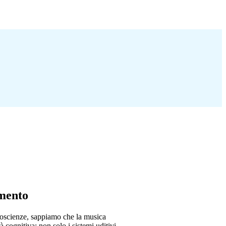
umento
roscienze, sappiamo che la musica
tà cognitiva: non solo i sistemi uditivi