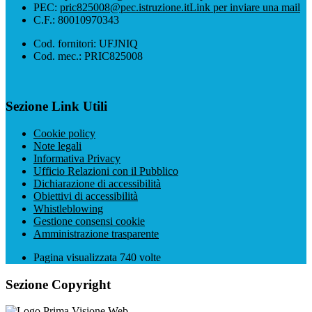
PEC:
pric825008@pec.istruzione.it
Link per inviare una mail
C.F.: 80010970343
Cod. fornitori: UFJNIQ
Cod. mec.: PRIC825008
Sezione Link Utili
Cookie policy
Note legali
Informativa Privacy
Ufficio Relazioni con il Pubblico
Dichiarazione di accessibilità
Obiettivi di accessibilità
Whistleblowing
Gestione consensi cookie
Amministrazione trasparente
Pagina visualizzata
740
volte
Sezione Copyright