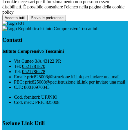
I cookie necessari per il funzionamento non possono essere
disabilitati. È possibile consultare l'elenco nella pagina della cookie
policy.
Accetta tutti
Salva le preferenze
Istituto Comprensivo Toscanini
Contatti
Istituto Comprensivo Toscanini
Via Cuneo 3/A 43122 PR
Tel:
0521781870
Tel:
0521786278
Email:
pric825008@istruzione.it
Link per inviare una mail
PEC:
pric825008@pec.istruzione.it
Link per inviare una mail
C.F.: 80010970343
Cod. fornitori: UFJNIQ
Cod. mec.: PRIC825008
Sezione Link Utili