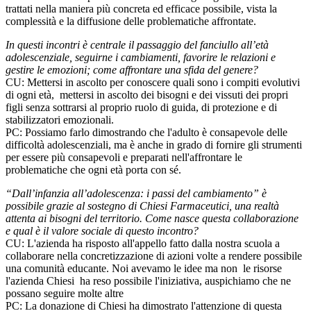
trattati nella maniera più concreta ed efficace possibile, vista la
complessità e la diffusione delle problematiche affrontate.
In questi incontri è centrale il passaggio del fanciullo all’età
adolescenziale, seguirne i cambiamenti, favorire le relazioni e
gestire le emozioni; come affrontare una sfida del genere?
CU: Mettersi in ascolto per conoscere quali sono i compiti evolutivi
di ogni età, mettersi in ascolto dei bisogni e dei vissuti dei propri
figli senza sottrarsi al proprio ruolo di guida, di protezione e di
stabilizzatori emozionali.
PC: Possiamo farlo dimostrando che l'adulto è consapevole delle
difficoltà adolescenziali, ma è anche in grado di fornire gli strumenti
per essere più consapevoli e preparati nell'affrontare le
problematiche che ogni età porta con sé.
“Dall’infanzia all’adolescenza: i passi del cambiamento” è
possibile grazie al sostegno di Chiesi Farmaceutici, una realtà
attenta ai bisogni del territorio. Come nasce questa collaborazione
e qual è il valore sociale di questo incontro?
CU: L'azienda ha risposto all'appello fatto dalla nostra scuola a
collaborare nella concretizzazione di azioni volte a rendere possibile
una comunità educante. Noi avevamo le idee ma non le risorse
l'azienda Chiesi ha reso possibile l'iniziativa, auspichiamo che ne
possano seguire molte altre
PC: La donazione di Chiesi ha dimostrato l'attenzione di questa