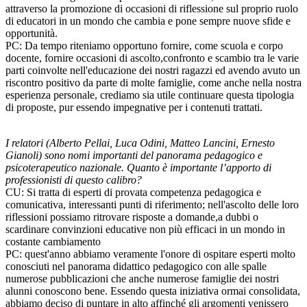
attraverso la promozione di occasioni di riflessione sul proprio ruolo
di educatori in un mondo che cambia e pone sempre nuove sfide e
opportunità.
PC: Da tempo riteniamo opportuno fornire, come scuola e corpo
docente, fornire occasioni di ascolto,confronto e scambio tra le varie
parti coinvolte nell'educazione dei nostri ragazzi ed avendo avuto un
riscontro positivo da parte di molte famiglie, come anche nella nostra
esperienza personale, crediamo sia utile continuare questa tipologia
di proposte, pur essendo impegnative per i contenuti trattati.
I relatori (Alberto Pellai, Luca Odini, Matteo Lancini, Ernesto
Gianoli) sono nomi importanti del panorama pedagogico e
psicoterapeutico nazionale. Quanto è importante l’apporto di
professionisti di questo calibro?
CU: Si tratta di esperti di provata competenza pedagogica e
comunicativa, interessanti punti di riferimento; nell'ascolto delle loro
riflessioni possiamo ritrovare risposte a domande,a dubbi o
scardinare convinzioni educative non più efficaci in un mondo in
costante cambiamento
PC: quest'anno abbiamo veramente l'onore di ospitare esperti molto
conosciuti nel panorama didattico pedagogico con alle spalle
numerose pubblicazioni che anche numerose famiglie dei nostri
alunni conoscono bene. Essendo questa iniziativa ormai consolidata,
abbiamo deciso di puntare in alto affinché gli argomenti venissero