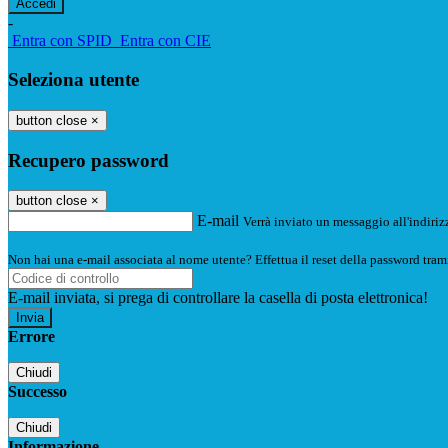
-
Entra con SPID
Entra con CIE
Seleziona utente
button close
×
Recupero password
button close
×
E-mail
Verrà inviato un messaggio all'indirizz
Non hai una e-mail associata al nome utente? Effettua il reset della password tram
E-mail inviata, si prega di controllare la casella di posta elettronica!
Errore
Chiudi
Successo
Chiudi
Informazione