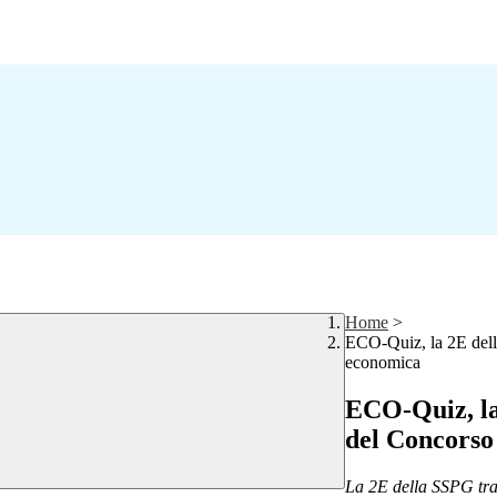
Home
>
ECO-Quiz, la 2E della
economica
ECO-Quiz, la 
del Concorso
La 2E della SSPG tra 