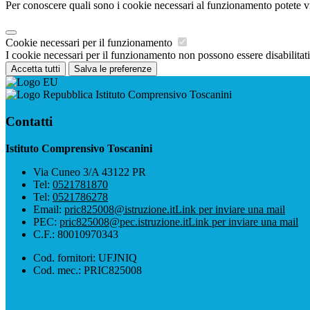
Per conoscere quali sono i cookie necessari al funzionamento potete v
Cookie necessari per il funzionamento
I cookie necessari per il funzionamento non possono essere disabilitati.
Accetta tutti
Salva le preferenze
Istituto Comprensivo Toscanini
Contatti
Istituto Comprensivo Toscanini
Via Cuneo 3/A 43122 PR
Tel:
0521781870
Tel:
0521786278
Email:
pric825008@istruzione.it
Link per inviare una mail
PEC:
pric825008@pec.istruzione.it
Link per inviare una mail
C.F.: 80010970343
Cod. fornitori: UFJNIQ
Cod. mec.: PRIC825008