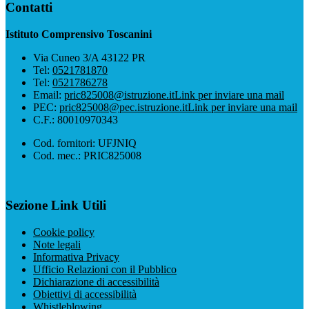
Contatti
Istituto Comprensivo Toscanini
Via Cuneo 3/A 43122 PR
Tel:
0521781870
Tel:
0521786278
Email:
pric825008@istruzione.it
Link per inviare una mail
PEC:
pric825008@pec.istruzione.it
Link per inviare una mail
C.F.: 80010970343
Cod. fornitori: UFJNIQ
Cod. mec.: PRIC825008
Sezione Link Utili
Cookie policy
Note legali
Informativa Privacy
Ufficio Relazioni con il Pubblico
Dichiarazione di accessibilità
Obiettivi di accessibilità
Whistleblowing