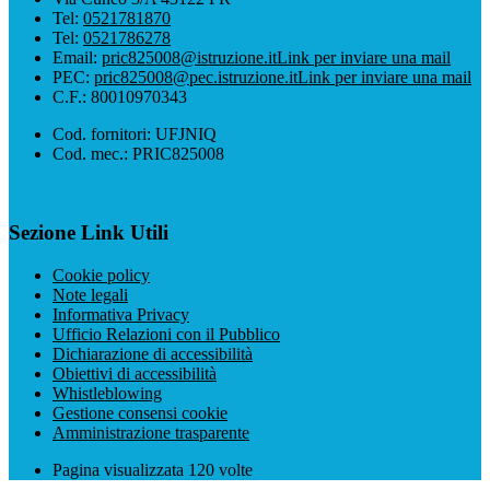
Tel:
0521781870
Tel:
0521786278
Email:
pric825008@istruzione.it
Link per inviare una mail
PEC:
pric825008@pec.istruzione.it
Link per inviare una mail
C.F.: 80010970343
Cod. fornitori: UFJNIQ
Cod. mec.: PRIC825008
Sezione Link Utili
Cookie policy
Note legali
Informativa Privacy
Ufficio Relazioni con il Pubblico
Dichiarazione di accessibilità
Obiettivi di accessibilità
Whistleblowing
Gestione consensi cookie
Amministrazione trasparente
Pagina visualizzata
120
volte