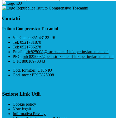
Istituto Comprensivo Toscanini
Contatti
Istituto Comprensivo Toscanini
Via Cuneo 3/A 43122 PR
Tel:
0521781870
Tel:
0521786278
Email:
pric825008@istruzione.it
Link per inviare una mail
PEC:
pric825008@pec.istruzione.it
Link per inviare una mail
C.F.: 80010970343
Cod. fornitori: UFJNIQ
Cod. mec.: PRIC825008
Sezione Link Utili
Cookie policy
Note legali
Informativa Privacy