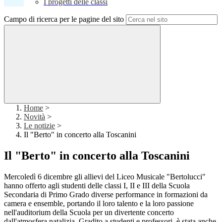
I progetti delle classi
Campo di ricerca per le pagine del sito
Home
>
Novità
>
Le notizie
>
Il "Berto" in concerto alla Toscanini
Il "Berto" in concerto alla Toscanini
Mercoledì 6 dicembre gli allievi del Liceo Musicale "Bertolucci"
hanno offerto agli studenti delle classi I, II e III della Scuola
Secondaria di Primo Grado diverse performance in formazioni da
camera e ensemble, portando il loro talento e la loro passione
nell'auditorium della Scuola per un divertente concerto
dall'atmosfera natalizia. Gradito a studenti e professori, è stata anche