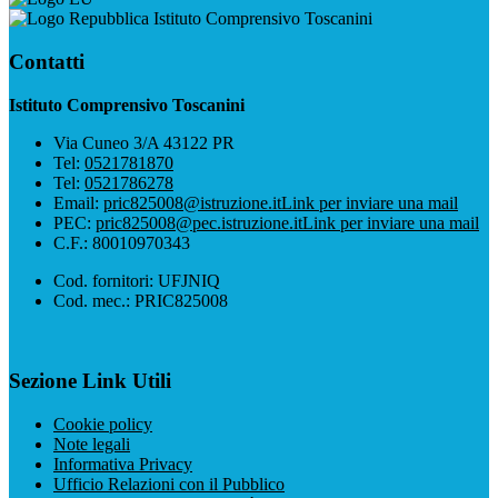
Istituto Comprensivo Toscanini
Contatti
Istituto Comprensivo Toscanini
Via Cuneo 3/A 43122 PR
Tel:
0521781870
Tel:
0521786278
Email:
pric825008@istruzione.it
Link per inviare una mail
PEC:
pric825008@pec.istruzione.it
Link per inviare una mail
C.F.: 80010970343
Cod. fornitori: UFJNIQ
Cod. mec.: PRIC825008
Sezione Link Utili
Cookie policy
Note legali
Informativa Privacy
Ufficio Relazioni con il Pubblico