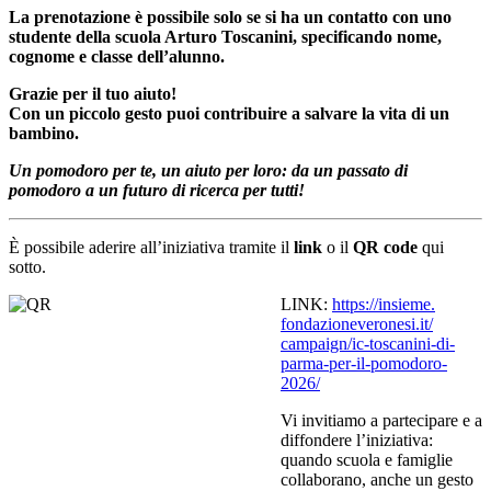
La prenotazione è possibile solo se si ha un contatto con uno
studente della scuola Arturo Toscanini, specificando nome,
cognome e classe dell’alunno.
Grazie per il tuo aiuto!
Con un piccolo gesto puoi contribuire a salvare la vita di un
bambino.
Un pomodoro per te, un aiuto per loro: da un passato di
pomodoro a un futuro di ricerca per tutti!
È possibile aderire all’iniziativa tramite il
link
o il
QR code
qui
sotto.
LINK:
https://insieme.
fondazioneveronesi.it/
campaign/ic-toscanini-di-
parma-per-il-pomodoro-
2026/
Vi invitiamo a partecipare e a
diffondere l’iniziativa:
quando scuola e famiglie
collaborano, anche un gesto