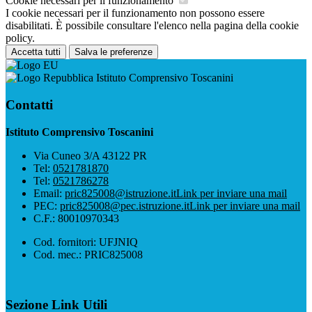
Cookie necessari per il funzionamento
I cookie necessari per il funzionamento non possono essere
disabilitati. È possibile consultare l'elenco nella pagina della cookie
policy.
Accetta tutti
Salva le preferenze
Istituto Comprensivo Toscanini
Contatti
Istituto Comprensivo Toscanini
Via Cuneo 3/A 43122 PR
Tel:
0521781870
Tel:
0521786278
Email:
pric825008@istruzione.it
Link per inviare una mail
PEC:
pric825008@pec.istruzione.it
Link per inviare una mail
C.F.: 80010970343
Cod. fornitori: UFJNIQ
Cod. mec.: PRIC825008
Sezione Link Utili