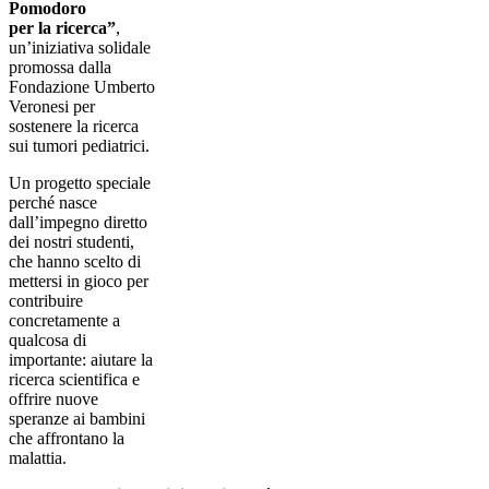
Pomodoro
per
la
ricerc
a”
,
un’iniziativa solidale
promossa dalla
Fondazione Umberto
Veronesi per
sostenere la ricerca
sui tumori pediatrici.
Un progetto speciale
perché nasce
dall’impegno diretto
dei nostri studenti,
che hanno scelto di
mettersi in gioco per
contribuire
concretamente a
qualcosa di
importante: aiutare la
ricerca scientifica e
offrire nuove
speranze ai bambini
che affrontano la
malattia.