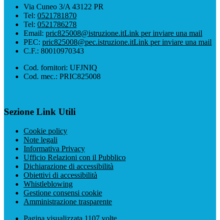
Via Cuneo 3/A 43122 PR
Tel:
0521781870
Tel:
0521786278
Email:
pric825008@istruzione.it
Link per inviare una mail
PEC:
pric825008@pec.istruzione.it
Link per inviare una mail
C.F.: 80010970343
Cod. fornitori: UFJNIQ
Cod. mec.: PRIC825008
Sezione Link Utili
Cookie policy
Note legali
Informativa Privacy
Ufficio Relazioni con il Pubblico
Dichiarazione di accessibilità
Obiettivi di accessibilità
Whistleblowing
Gestione consensi cookie
Amministrazione trasparente
Pagina visualizzata
1107
volte