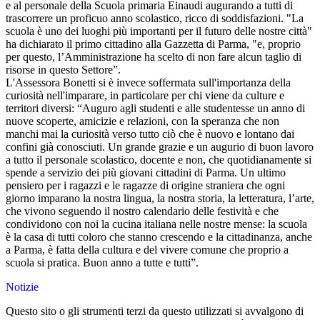
e al personale della Scuola primaria Einaudi augurando a tutti di
trascorrere un proficuo anno scolastico, ricco di soddisfazioni. "
La
scuola è uno dei luoghi più importanti per il futuro delle nostre città"
ha dichiarato il primo cittadino alla Gazzetta di Parma, "e, proprio
per questo, l’Amministrazione ha scelto di non fare alcun taglio di
risorse in questo Settore”.
L'Assessora Bonetti si è invece soffermata sull'importanza della
curiosità nell'imparare, in particolare per chi viene da culture e
territori diversi: “Auguro agli studenti e alle studentesse un anno di
nuove scoperte, amicizie e relazioni, con la speranza che non
manchi mai la curiosità verso tutto ciò che è nuovo e lontano dai
confini già conosciuti. Un grande grazie e un augurio di buon lavoro
a tutto il personale scolastico, docente e non, che quotidianamente si
spende a servizio dei più giovani cittadini di Parma. Un ultimo
pensiero per i ragazzi e le ragazze di origine straniera che ogni
giorno imparano la nostra lingua, la nostra storia, la letteratura, l’arte,
che vivono seguendo il nostro calendario delle festività e che
condividono con noi la cucina italiana nelle nostre mense: la scuola
è la casa di tutti coloro che stanno crescendo e la cittadinanza, anche
a Parma, è fatta della cultura e del vivere comune che proprio a
scuola si pratica. Buon anno a tutte e tutti”.
Notizie
Questo sito o gli strumenti terzi da questo utilizzati si avvalgono di