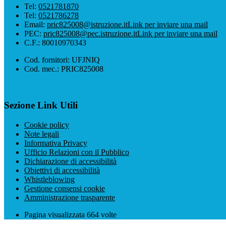
Tel:
0521781870
Tel:
0521786278
Email:
pric825008@istruzione.it
Link per inviare una mail
PEC:
pric825008@pec.istruzione.it
Link per inviare una mail
C.F.: 80010970343
Cod. fornitori: UFJNIQ
Cod. mec.: PRIC825008
Sezione Link Utili
Cookie policy
Note legali
Informativa Privacy
Ufficio Relazioni con il Pubblico
Dichiarazione di accessibilità
Obiettivi di accessibilità
Whistleblowing
Gestione consensi cookie
Amministrazione trasparente
Pagina visualizzata
664
volte