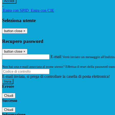
-
Entra con SPID
Entra con CIE
Seleziona utente
button close
×
Recupero password
button close
×
E-mail
Verrà inviato un messaggio all'indirizz
Non hai una e-mail associata al nome utente? Effettua il reset della password tram
E-mail inviata, si prega di controllare la casella di posta elettronica!
Errore
Chiudi
Successo
Chiudi
Informazione