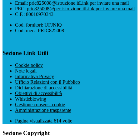
Email:
pric825008@istruzione.it
Link per inviare una mail
PEC:
pric825008@pec.istruzione.it
Link per inviare una mail
C.F.: 80010970343
Cod. fornitori: UFJNIQ
Cod. mec.: PRIC825008
Sezione Link Utili
Cookie policy
Note legali
Informativa Privacy
Ufficio Relazioni con il Pubblico
Dichiarazione di accessibilità
Obiettivi di accessibilità
Whistleblowing
Gestione consensi cookie
Amministrazione trasparente
Pagina visualizzata
614
volte
Sezione Copyright