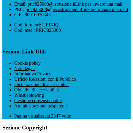
Email:
pric825008@istruzione.it
Link per inviare una mail
PEC:
pric825008@pec.istruzione.it
Link per inviare una mail
C.F.: 80010970343
Cod. fornitori: UFJNIQ
Cod. mec.: PRIC825008
Sezione Link Utili
Cookie policy
Note legali
Informativa Privacy
Ufficio Relazioni con il Pubblico
Dichiarazione di accessibilità
Obiettivi di accessibilità
Whistleblowing
Gestione consensi cookie
Amministrazione trasparente
Pagina visualizzata
2347
volte
Sezione Copyright