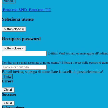
-
Entra con SPID
Entra con CIE
Seleziona utente
button close
×
Recupero password
button close
×
E-mail
Verrà inviato un messaggio all'indirizz
Non hai una e-mail associata al nome utente? Effettua il reset della password tram
E-mail inviata, si prega di controllare la casella di posta elettronica!
Errore
Chiudi
Successo
Chiudi
Informazione