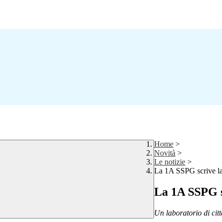
Home
>
Novità
>
Le notizie
>
La 1A SSPG scrive la
La 1A SSPG s
Un laboratorio di cit