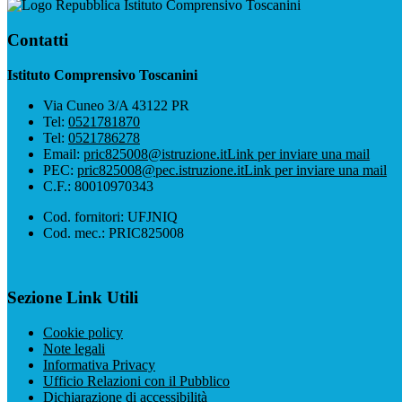
Istituto Comprensivo Toscanini
Contatti
Istituto Comprensivo Toscanini
Via Cuneo 3/A 43122 PR
Tel:
0521781870
Tel:
0521786278
Email:
pric825008@istruzione.it
Link per inviare una mail
PEC:
pric825008@pec.istruzione.it
Link per inviare una mail
C.F.: 80010970343
Cod. fornitori: UFJNIQ
Cod. mec.: PRIC825008
Sezione Link Utili
Cookie policy
Note legali
Informativa Privacy
Ufficio Relazioni con il Pubblico
Dichiarazione di accessibilità