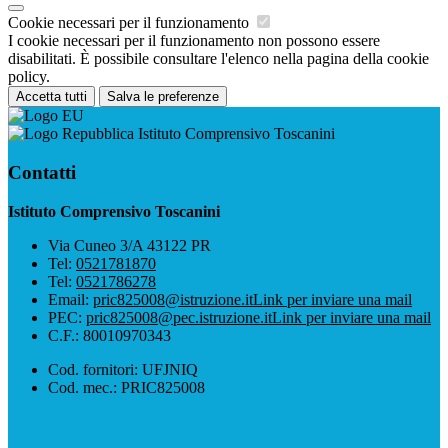
Cookie necessari per il funzionamento
I cookie necessari per il funzionamento non possono essere
disabilitati. È possibile consultare l'elenco nella pagina della cookie
policy.
Accetta tutti
Salva le preferenze
Istituto Comprensivo Toscanini
Contatti
Istituto Comprensivo Toscanini
Via Cuneo 3/A 43122 PR
Tel:
0521781870
Tel:
0521786278
Email:
pric825008@istruzione.it
Link per inviare una mail
PEC:
pric825008@pec.istruzione.it
Link per inviare una mail
C.F.: 80010970343
Cod. fornitori: UFJNIQ
Cod. mec.: PRIC825008