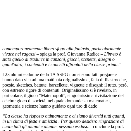
contemporaneamente libero sfogo alla fantasia, particolarmente
vivace nei ragazzi
– spiega la prof. Giovanna Radice –
L'invito è
stato quello di tradurre in canzoni, giochi, scenette, disegni o
quant'altro, i contenuti e i concetti affrontati nella classe prima.”
I 23 alunni e alunne della 1A SSPG non si sono fatti pregare e
hanno dato vita ad una mattinata originalissima, fatta di filastrocche,
poesie, sketches, battute, barzellette, vignette e disegni: il tutto, però,
con estremo rigore di contenuti. Originalissimo si è rivelato, in
particolare, il gioco “Matemopoli”, singolarissima rivisitazione del
celebre gioco di società, nel quale domande su matematica,
geometria e scienze hanno guidato ogni tiro di dado.
“La classe ha risposto ottimamente e ci siamo divertiti tutti quanti,
in un clima di festa e amicizia . Per questo desidero ringraziare di
cuore tutti gli alunni e alunne, nessuno escluso
.– conclude la prof.