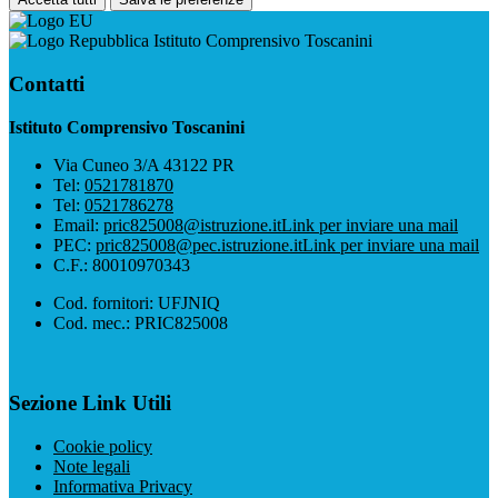
Istituto Comprensivo Toscanini
Contatti
Istituto Comprensivo Toscanini
Via Cuneo 3/A 43122 PR
Tel:
0521781870
Tel:
0521786278
Email:
pric825008@istruzione.it
Link per inviare una mail
PEC:
pric825008@pec.istruzione.it
Link per inviare una mail
C.F.: 80010970343
Cod. fornitori: UFJNIQ
Cod. mec.: PRIC825008
Sezione Link Utili
Cookie policy
Note legali
Informativa Privacy