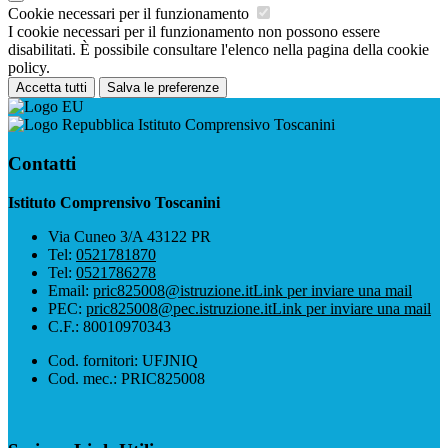
Cookie necessari per il funzionamento
I cookie necessari per il funzionamento non possono essere
disabilitati. È possibile consultare l'elenco nella pagina della cookie
policy.
Accetta tutti
Salva le preferenze
Istituto Comprensivo Toscanini
Contatti
Istituto Comprensivo Toscanini
Via Cuneo 3/A 43122 PR
Tel:
0521781870
Tel:
0521786278
Email:
pric825008@istruzione.it
Link per inviare una mail
PEC:
pric825008@pec.istruzione.it
Link per inviare una mail
C.F.: 80010970343
Cod. fornitori: UFJNIQ
Cod. mec.: PRIC825008