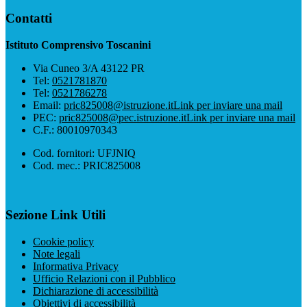
Contatti
Istituto Comprensivo Toscanini
Via Cuneo 3/A 43122 PR
Tel:
0521781870
Tel:
0521786278
Email:
pric825008@istruzione.it
Link per inviare una mail
PEC:
pric825008@pec.istruzione.it
Link per inviare una mail
C.F.: 80010970343
Cod. fornitori: UFJNIQ
Cod. mec.: PRIC825008
Sezione Link Utili
Cookie policy
Note legali
Informativa Privacy
Ufficio Relazioni con il Pubblico
Dichiarazione di accessibilità
Obiettivi di accessibilità