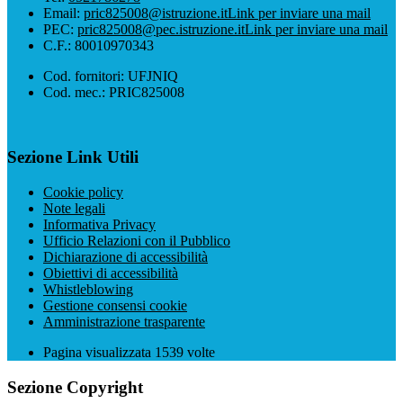
Email:
pric825008@istruzione.it
Link per inviare una mail
PEC:
pric825008@pec.istruzione.it
Link per inviare una mail
C.F.: 80010970343
Cod. fornitori: UFJNIQ
Cod. mec.: PRIC825008
Sezione Link Utili
Cookie policy
Note legali
Informativa Privacy
Ufficio Relazioni con il Pubblico
Dichiarazione di accessibilità
Obiettivi di accessibilità
Whistleblowing
Gestione consensi cookie
Amministrazione trasparente
Pagina visualizzata
1539
volte
Sezione Copyright