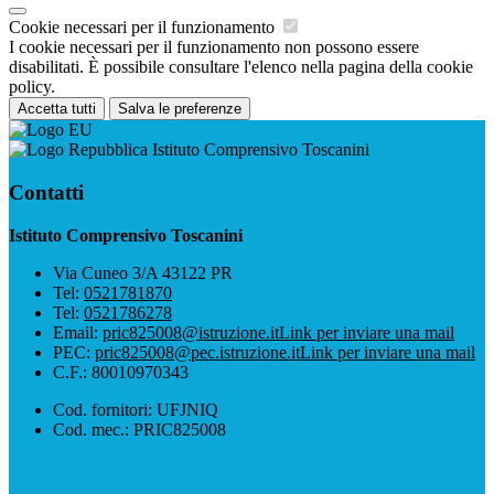
Cookie necessari per il funzionamento
I cookie necessari per il funzionamento non possono essere
disabilitati. È possibile consultare l'elenco nella pagina della cookie
policy.
Accetta tutti
Salva le preferenze
Istituto Comprensivo Toscanini
Contatti
Istituto Comprensivo Toscanini
Via Cuneo 3/A 43122 PR
Tel:
0521781870
Tel:
0521786278
Email:
pric825008@istruzione.it
Link per inviare una mail
PEC:
pric825008@pec.istruzione.it
Link per inviare una mail
C.F.: 80010970343
Cod. fornitori: UFJNIQ
Cod. mec.: PRIC825008