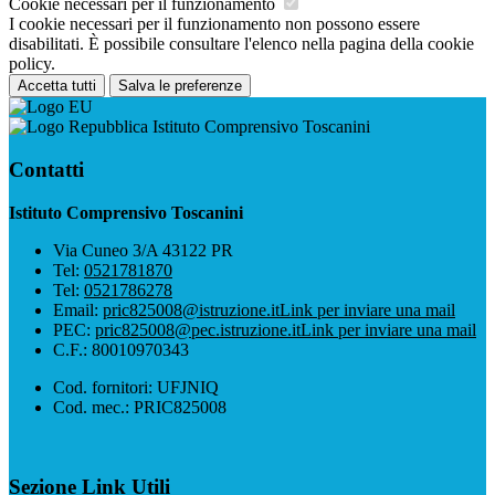
Cookie necessari per il funzionamento
I cookie necessari per il funzionamento non possono essere
disabilitati. È possibile consultare l'elenco nella pagina della cookie
policy.
Accetta tutti
Salva le preferenze
Istituto Comprensivo Toscanini
Contatti
Istituto Comprensivo Toscanini
Via Cuneo 3/A 43122 PR
Tel:
0521781870
Tel:
0521786278
Email:
pric825008@istruzione.it
Link per inviare una mail
PEC:
pric825008@pec.istruzione.it
Link per inviare una mail
C.F.: 80010970343
Cod. fornitori: UFJNIQ
Cod. mec.: PRIC825008
Sezione Link Utili