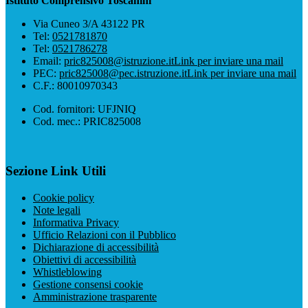
Istituto Comprensivo Toscanini
Via Cuneo 3/A 43122 PR
Tel:
0521781870
Tel:
0521786278
Email:
pric825008@istruzione.it
Link per inviare una mail
PEC:
pric825008@pec.istruzione.it
Link per inviare una mail
C.F.: 80010970343
Cod. fornitori: UFJNIQ
Cod. mec.: PRIC825008
Sezione Link Utili
Cookie policy
Note legali
Informativa Privacy
Ufficio Relazioni con il Pubblico
Dichiarazione di accessibilità
Obiettivi di accessibilità
Whistleblowing
Gestione consensi cookie
Amministrazione trasparente