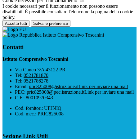
Cookie necessari per il funzionamento
I cookie necessari per il funzionamento non possono essere
disabilitati. È possibile consultare l'elenco nella pagina della cookie
policy.
Accetta tutti
Salva le preferenze
Istituto Comprensivo Toscanini
Contatti
Istituto Comprensivo Toscanini
Via Cuneo 3/A 43122 PR
Tel:
0521781870
Tel:
0521786278
Email:
pric825008@istruzione.it
Link per inviare una mail
PEC:
pric825008@pec.istruzione.it
Link per inviare una mail
C.F.: 80010970343
Cod. fornitori: UFJNIQ
Cod. mec.: PRIC825008
Sezione Link Utili