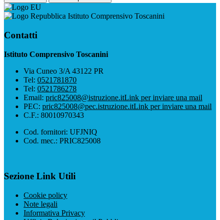
Istituto Comprensivo Toscanini
Contatti
Istituto Comprensivo Toscanini
Via Cuneo 3/A 43122 PR
Tel:
0521781870
Tel:
0521786278
Email:
pric825008@istruzione.it
Link per inviare una mail
PEC:
pric825008@pec.istruzione.it
Link per inviare una mail
C.F.: 80010970343
Cod. fornitori: UFJNIQ
Cod. mec.: PRIC825008
Sezione Link Utili
Cookie policy
Note legali
Informativa Privacy