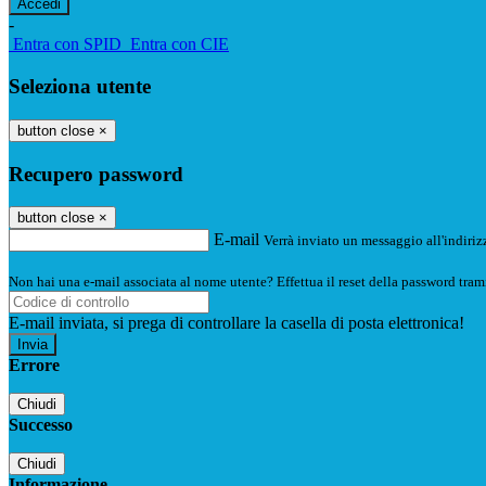
-
Entra con SPID
Entra con CIE
Seleziona utente
button close
×
Recupero password
button close
×
E-mail
Verrà inviato un messaggio all'indirizz
Non hai una e-mail associata al nome utente? Effettua il reset della password tram
E-mail inviata, si prega di controllare la casella di posta elettronica!
Errore
Chiudi
Successo
Chiudi
Informazione