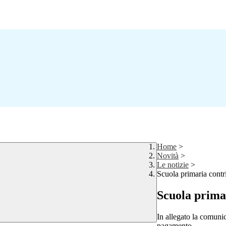
Home
>
Novità
>
Le notizie
>
Scuola primaria contr
Scuola primar
In allegato la comuni
pagamento.