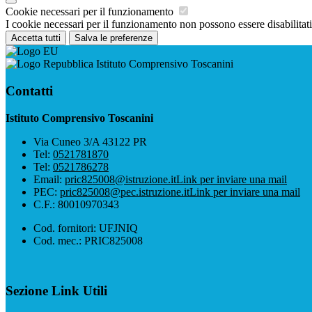
Cookie necessari per il funzionamento
I cookie necessari per il funzionamento non possono essere disabilitati.
Accetta tutti
Salva le preferenze
Istituto Comprensivo Toscanini
Contatti
Istituto Comprensivo Toscanini
Via Cuneo 3/A 43122 PR
Tel:
0521781870
Tel:
0521786278
Email:
pric825008@istruzione.it
Link per inviare una mail
PEC:
pric825008@pec.istruzione.it
Link per inviare una mail
C.F.: 80010970343
Cod. fornitori: UFJNIQ
Cod. mec.: PRIC825008
Sezione Link Utili