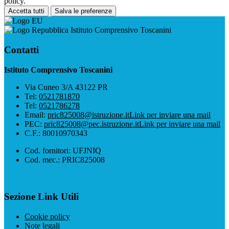
policy.
Accetta tutti
Salva le preferenze
Istituto Comprensivo Toscanini
Contatti
Istituto Comprensivo Toscanini
Via Cuneo 3/A 43122 PR
Tel:
0521781870
Tel:
0521786278
Email:
pric825008@istruzione.it
Link per inviare una mail
PEC:
pric825008@pec.istruzione.it
Link per inviare una mail
C.F.: 80010970343
Cod. fornitori: UFJNIQ
Cod. mec.: PRIC825008
Sezione Link Utili
Cookie policy
Note legali