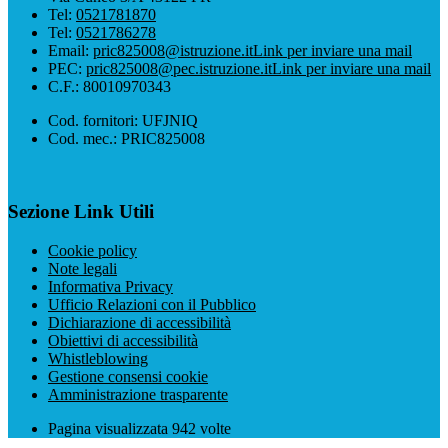
Tel:
0521781870
Tel:
0521786278
Email:
pric825008@istruzione.it
Link per inviare una mail
PEC:
pric825008@pec.istruzione.it
Link per inviare una mail
C.F.: 80010970343
Cod. fornitori: UFJNIQ
Cod. mec.: PRIC825008
Sezione Link Utili
Cookie policy
Note legali
Informativa Privacy
Ufficio Relazioni con il Pubblico
Dichiarazione di accessibilità
Obiettivi di accessibilità
Whistleblowing
Gestione consensi cookie
Amministrazione trasparente
Pagina visualizzata
942
volte