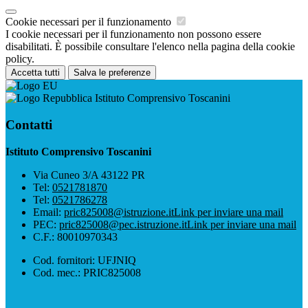
Cookie necessari per il funzionamento
I cookie necessari per il funzionamento non possono essere
disabilitati. È possibile consultare l'elenco nella pagina della cookie
policy.
Accetta tutti
Salva le preferenze
Istituto Comprensivo Toscanini
Contatti
Istituto Comprensivo Toscanini
Via Cuneo 3/A 43122 PR
Tel:
0521781870
Tel:
0521786278
Email:
pric825008@istruzione.it
Link per inviare una mail
PEC:
pric825008@pec.istruzione.it
Link per inviare una mail
C.F.: 80010970343
Cod. fornitori: UFJNIQ
Cod. mec.: PRIC825008