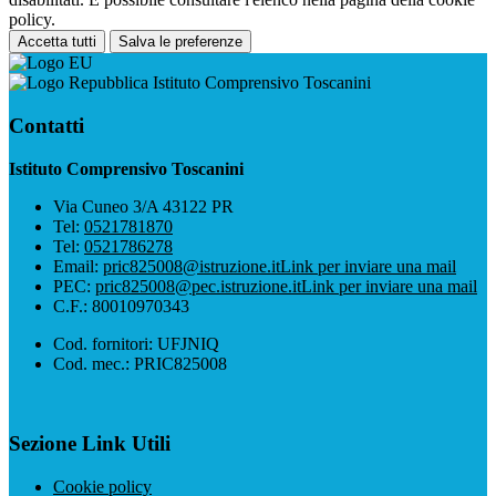
policy.
Accetta tutti
Salva le preferenze
Istituto Comprensivo Toscanini
Contatti
Istituto Comprensivo Toscanini
Via Cuneo 3/A 43122 PR
Tel:
0521781870
Tel:
0521786278
Email:
pric825008@istruzione.it
Link per inviare una mail
PEC:
pric825008@pec.istruzione.it
Link per inviare una mail
C.F.: 80010970343
Cod. fornitori: UFJNIQ
Cod. mec.: PRIC825008
Sezione Link Utili
Cookie policy