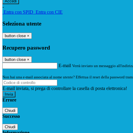
-
Entra con SPID
Entra con CIE
Seleziona utente
button close
×
Recupero password
button close
×
E-mail
Verrà inviato un messaggio all'indirizz
Non hai una e-mail associata al nome utente? Effettua il reset della password tram
E-mail inviata, si prega di controllare la casella di posta elettronica!
Errore
Chiudi
Successo
Chiudi
Informazione