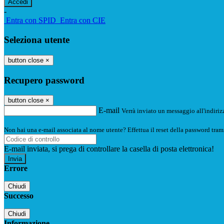
-
Entra con SPID
Entra con CIE
Seleziona utente
button close
×
Recupero password
button close
×
E-mail
Verrà inviato un messaggio all'indirizz
Non hai una e-mail associata al nome utente? Effettua il reset della password tram
E-mail inviata, si prega di controllare la casella di posta elettronica!
Errore
Chiudi
Successo
Chiudi
Informazione