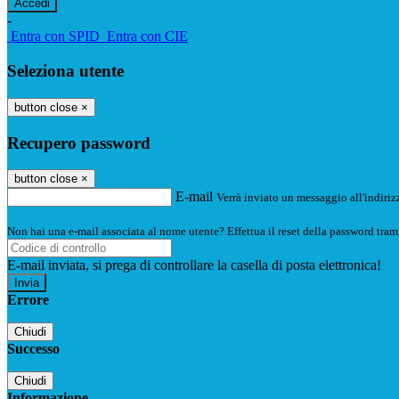
-
Entra con SPID
Entra con CIE
Seleziona utente
button close
×
Recupero password
button close
×
E-mail
Verrà inviato un messaggio all'indirizz
Non hai una e-mail associata al nome utente? Effettua il reset della password tram
E-mail inviata, si prega di controllare la casella di posta elettronica!
Errore
Chiudi
Successo
Chiudi
Informazione