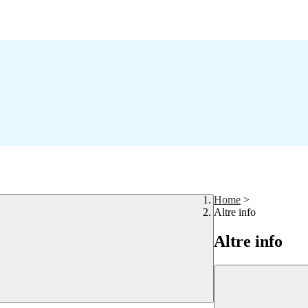
Home
>
Altre info
Altre info