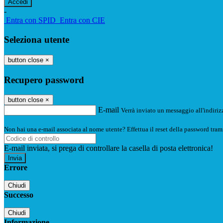
-
Entra con SPID
Entra con CIE
Seleziona utente
button close
×
Recupero password
button close
×
E-mail
Verrà inviato un messaggio all'indirizz
Non hai una e-mail associata al nome utente? Effettua il reset della password tram
E-mail inviata, si prega di controllare la casella di posta elettronica!
Errore
Chiudi
Successo
Chiudi
Informazione