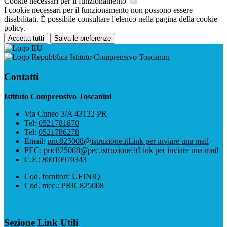
Cookie necessari per il funzionamento
I cookie necessari per il funzionamento non possono essere
disabilitati. È possibile consultare l'elenco nella pagina della cookie
policy.
Accetta tutti
Salva le preferenze
Istituto Comprensivo Toscanini
Contatti
Istituto Comprensivo Toscanini
Via Cuneo 3/A 43122 PR
Tel:
0521781870
Tel:
0521786278
Email:
pric825008@istruzione.it
Link per inviare una mail
PEC:
pric825008@pec.istruzione.it
Link per inviare una mail
C.F.: 80010970343
Cod. fornitori: UFJNIQ
Cod. mec.: PRIC825008
Sezione Link Utili