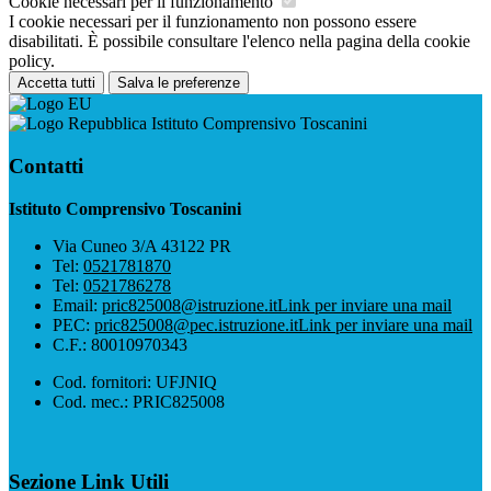
Cookie necessari per il funzionamento
I cookie necessari per il funzionamento non possono essere
disabilitati. È possibile consultare l'elenco nella pagina della cookie
policy.
Accetta tutti
Salva le preferenze
Istituto Comprensivo Toscanini
Contatti
Istituto Comprensivo Toscanini
Via Cuneo 3/A 43122 PR
Tel:
0521781870
Tel:
0521786278
Email:
pric825008@istruzione.it
Link per inviare una mail
PEC:
pric825008@pec.istruzione.it
Link per inviare una mail
C.F.: 80010970343
Cod. fornitori: UFJNIQ
Cod. mec.: PRIC825008
Sezione Link Utili