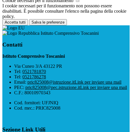
Cookie necessari per il funzionamento
I cookie necessari per il funzionamento non possono essere
disabilitati. È possibile consultare l'elenco nella pagina della cookie
policy.
Accetta tutti
Salva le preferenze
Istituto Comprensivo Toscanini
Contatti
Istituto Comprensivo Toscanini
Via Cuneo 3/A 43122 PR
Tel:
0521781870
Tel:
0521786278
Email:
pric825008@istruzione.it
Link per inviare una mail
PEC:
pric825008@pec.istruzione.it
Link per inviare una mail
C.F.: 80010970343
Cod. fornitori: UFJNIQ
Cod. mec.: PRIC825008
Sezione Link Utili