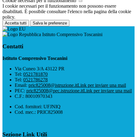
Cookie necessari per il funzionamento
I cookie necessari per il funzionamento non possono essere
disabilitati. È possibile consultare l'elenco nella pagina della cookie
policy.
Accetta tutti
Salva le preferenze
Istituto Comprensivo Toscanini
Contatti
Istituto Comprensivo Toscanini
Via Cuneo 3/A 43122 PR
Tel:
0521781870
Tel:
0521786278
Email:
pric825008@istruzione.it
Link per inviare una mail
PEC:
pric825008@pec.istruzione.it
Link per inviare una mail
C.F.: 80010970343
Cod. fornitori: UFJNIQ
Cod. mec.: PRIC825008
Sezione Link Utili