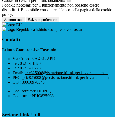
Cookie necessari per il funzionamento
I cookie necessari per il funzionamento non possono essere
disabilitati. È possibile consultare l'elenco nella pagina della cookie
policy.
Accetta tutti
Salva le preferenze
Istituto Comprensivo Toscanini
Contatti
Istituto Comprensivo Toscanini
Via Cuneo 3/A 43122 PR
Tel:
0521781870
Tel:
0521786278
Email:
pric825008@istruzione.it
Link per inviare una mail
PEC:
pric825008@pec.istruzione.it
Link per inviare una mail
C.F.: 80010970343
Cod. fornitori: UFJNIQ
Cod. mec.: PRIC825008
Sezione Link Utili