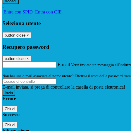
-
Entra con SPID
Entra con CIE
Seleziona utente
button close
×
Recupero password
button close
×
E-mail
Verrà inviato un messaggio all'indirizz
Non hai una e-mail associata al nome utente? Effettua il reset della password tram
E-mail inviata, si prega di controllare la casella di posta elettronica!
Errore
Chiudi
Successo
Chiudi
Informazione