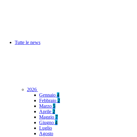
Tutte le news
2026
Gennaio
4
Febbraio
2
Marzo
5
Aprile
2
Maggio
7
Giugno
4
Luglio
Agosto