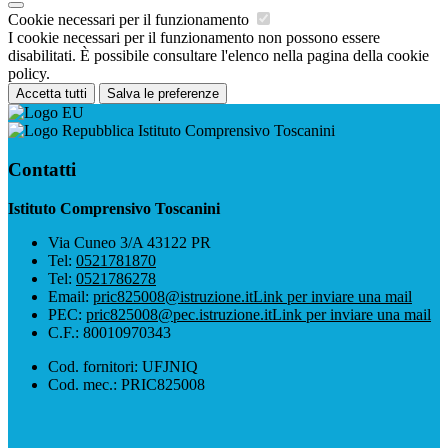
Cookie necessari per il funzionamento
I cookie necessari per il funzionamento non possono essere
disabilitati. È possibile consultare l'elenco nella pagina della cookie
policy.
Accetta tutti
Salva le preferenze
Istituto Comprensivo Toscanini
Contatti
Istituto Comprensivo Toscanini
Via Cuneo 3/A 43122 PR
Tel:
0521781870
Tel:
0521786278
Email:
pric825008@istruzione.it
Link per inviare una mail
PEC:
pric825008@pec.istruzione.it
Link per inviare una mail
C.F.: 80010970343
Cod. fornitori: UFJNIQ
Cod. mec.: PRIC825008